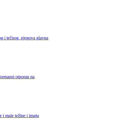
og i tečnog, njegova glavna
rformansi otporan na
 i male težine i imaju