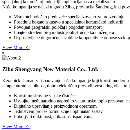
specijalnoj keramičkoj industriji i aplikacijama za metalizaciju.
Naša kompanija se nalazi u gradu Zibo, provincija Šandong, ima povo
Visokotehnološko preduzeće specijalizovano za proizvodnju
Poseduju bogato iskustvo u specijalnoj keramičkoj industriji
Povoljan geografski položaj i pogodan transport.
Imajte određeni broj industrijskih stručnjaka i inženjera
Uspostavljene dugoročne i stabilne kooperativne odnose sa ku
View More >>
Zibo Shengyang New Material Co., Ltd.
Keramički čamac za isparavanje naše kompanije koji koristi modernu 
temperaturnu stabilnost, dobru električnu provodljivost i dug vijek tr
Koristimo sirovine visoke čistoće
Usvojite međunarodno napredno vakuumsko toplo presovanje s
Digitalno upravljanje proizvodnom opremom
Jedinstveni proces formulacije i optimalan sastav
Poboljšati duktilnost, efikasnost isparavanja
View More >>