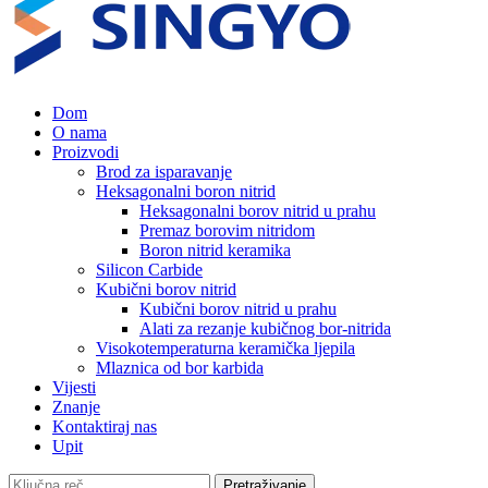
Dom
O nama
Proizvodi
Brod za isparavanje
Heksagonalni boron nitrid
Heksagonalni borov nitrid u prahu
Premaz borovim nitridom
Boron nitrid keramika
Silicon Carbide
Kubični borov nitrid
Kubični borov nitrid u prahu
Alati za rezanje kubičnog bor-nitrida
Visokotemperaturna keramička ljepila
Mlaznica od bor karbida
Vijesti
Znanje
Kontaktiraj nas
Upit