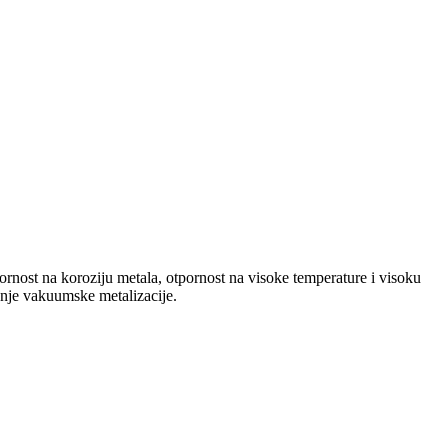
nost na koroziju metala, otpornost na visoke temperature i visoku
odnje vakuumske metalizacije.