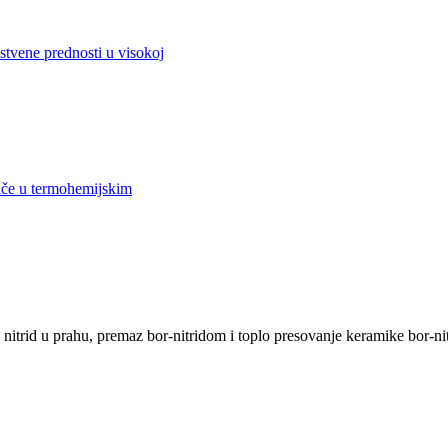
stvene prednosti u visokoj
iče u termohemijskim
itrid u prahu, premaz bor-nitridom i toplo presovanje keramike bor-nitri