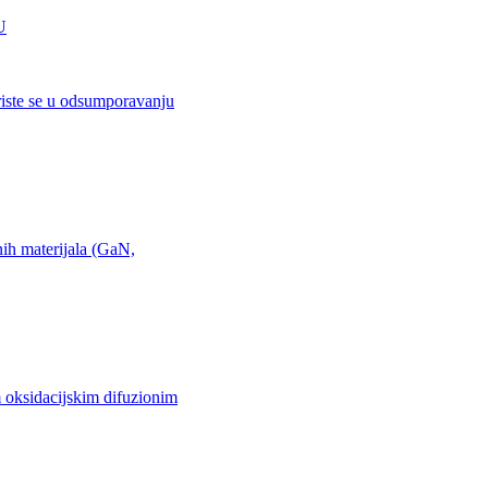
riste se u odsumporavanju
nih materijala (GaN,
 oksidacijskim difuzionim