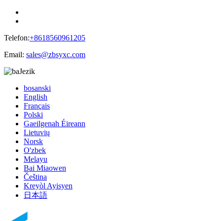
Telefon:
+8618560961205
Email:
sales@zbsyxc.com
Jezik
bosanski
English
Français
Polski
Gaeilgenah Éireann
Lietuvių
Norsk
O'zbek
Melayu
Bai Miaowen
Čeština
Kreyòl Ayisyen
日本語