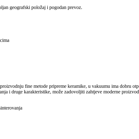
ljan geografski položaj i pogodan prevoz.
pcima
proizvodnju fine metode pripreme keramike, u vakuumu ima dobru otpor
ajanja i druge karakteristike, može zadovoljiti zahtjeve moderne proizv
interovanja