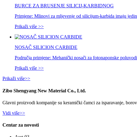
BURCE ZA BRUSENJE SILICIJ-KARBIDNOG
Primjene: Mlinovi za mljevenje od silicijum-karbida imaju jedin
Prikaži više >>
NOSAČ SILICION CARBIDE
Područja primjene: Mehanički nosači za fotonaponske poluvod
Prikaži više >>
Prikaži više>>
Zibo Shengyang New Material Co., Ltd.
Glavni proizvodi kompanije su keramički čamci za isparavanje, borov n
Vidi više>>
Centar za novosti
Aug 03