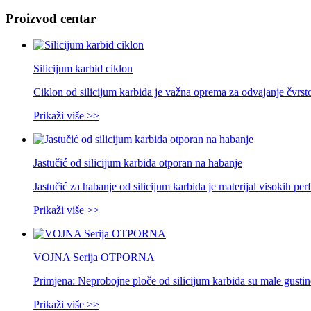
Proizvod centar
Silicijum karbid ciklon
Ciklon od silicijum karbida je važna oprema za odvajanje čvrst
Prikaži više >>
Jastučić od silicijum karbida otporan na habanje
Jastučić za habanje od silicijum karbida je materijal visokih pe
Prikaži više >>
VOJNA Serija OTPORNA
Primjena: Neprobojne ploče od silicijum karbida su male gustine
Prikaži više >>