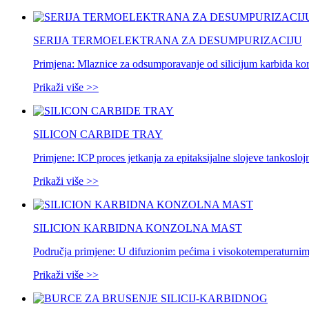
SERIJA TERMOELEKTRANA ZA DESUMPURIZACIJU
Primjena: Mlaznice za odsumporavanje od silicijum karbida ko
Prikaži više >>
SILICON CARBIDE TRAY
Primjene: ICP proces jetkanja za epitaksijalne slojeve tankosloj
Prikaži više >>
SILICION KARBIDNA KONZOLNA MAST
Područja primjene: U difuzionim pećima i visokotemperaturnim
Prikaži više >>